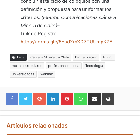
concluir este ciclo de coloquios con una
definición y propuesta para uniformar los
criterios.
(Fuente: Comunicaciones Cámara
Minera de Chile)
–
Link de Registro
https://forms.gle/5YudXmXD7TUUmpKZA
Tags
Cámara Minera de Chile
Digitalización
futuro
mallas curriculares
profesional minería
Tecnología
universidades
Webinar
Google+
LinkedIn
Pinterest
WhatsApp
Compartir vía email
Imprimir
Artículos relacionados