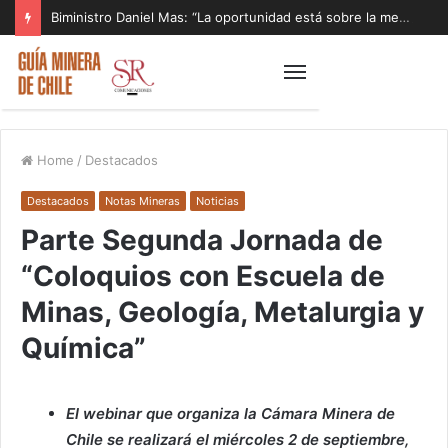
Biministro Daniel Mas: “La oportunidad está sobre la mesa y tenemos que aprovecharla”
Home
/
Destacados
Destacados
Notas Mineras
Noticias
Parte Segunda Jornada de
“Coloquios con Escuela de
Minas, Geología, Metalurgia y
Química”
El webinar que organiza la Cámara Minera de
Chile se realizará el miércoles 2 de septiembre,