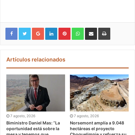
Google+
LinkedIn
Pinterest
WhatsApp
Compartir vía email
Imprimir
Artículos relacionados
7 agosto, 2026
7 agosto, 2026
Biministro Daniel Mas: “La
Norsemont amplía a 9.048
oportunidad está sobre la
hectáreas el proyecto
mesa y tenemos que
Choquelimpie y refuerza su