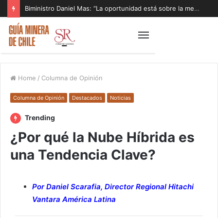
Biministro Daniel Mas: “La oportunidad está sobre la mesa y tenemos que aprovecharla”
Home
/
Columna de Opinión
Columna de Opinión
Destacados
Noticias
Trending
¿Por qué la Nube Híbrida es
una Tendencia Clave?
Por Daniel Scarafia, Director Regional Hitachi
Vantara América Latina