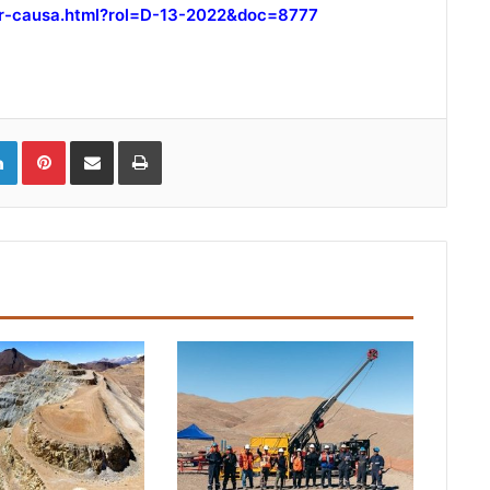
ver-causa.html?rol=D-13-2022&doc=8777
LinkedIn
Pinterest
Compartir vía email
Imprimir