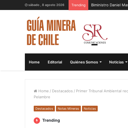
Biministro Daniel M
sábado , 8 agosto 2026
Trending
Home
Editorial
Quiénes Somos
Noticias
Home
/
Destacados
/
Primer Tribunal Ambiental r
Pelambre
Destacados
Notas Mineras
Noticias
Trending