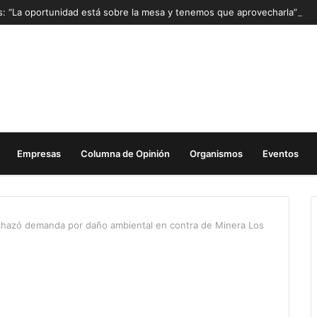
as: “La oportunidad está sobre la mesa y tenemos que aprovecharla”
Empresas
Columna de Opinión
Organismos
Eventos
echazó demanda por daño ambiental en contra de Minera Los