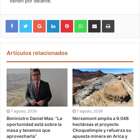
tienen por delante.
Google+
LinkedIn
Pinterest
WhatsApp
Compartir vía email
Imprimir
Artículos relacionados
7 agosto, 2026
7 agosto, 2026
Biministro Daniel Mas: “La
Norsemont amplía a 9.048
oportunidad está sobre la
hectáreas el proyecto
mesa y tenemos que
Choquelimpie y refuerza su
aprovecharla”
apuesta minera en Arica y