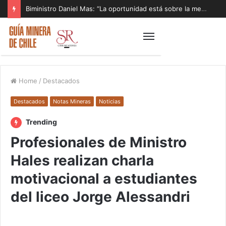
Biministro Daniel Mas: “La oportunidad está sobre la mesa y tenemos que aprovecharla”
Home
/
Destacados
Destacados
Notas Mineras
Noticias
Trending
Profesionales de Ministro
Hales realizan charla
motivacional a estudiantes
del liceo Jorge Alessandri