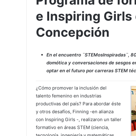
Programa de for
e Inspiring Girl
Concepción
En el encuentro ¨STEMosInspiradas¨, 80 
domótica y conversaciones de sesgos en 
optar en el futuro por carreras STEM té
¿Cómo promover la inclusión del
talento femenino en industrias
productivas del país? Para abordar éste
y otros desafíos, Finning -en alianza
con Inspiring Girls -, realizaron un taller
formativo en áreas STEM (ciencia,
tecnología, ingeniería y matemáticas,