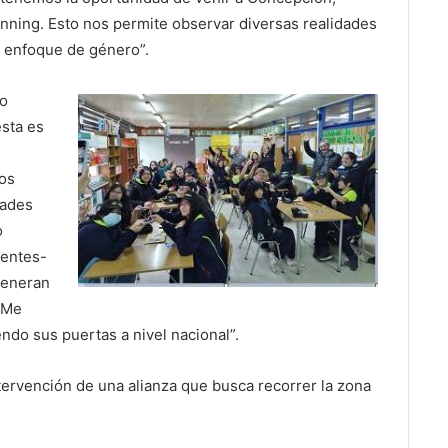
nning. Esto nos permite observar diversas realidades
 enfoque de género”.
eo
sta es
os
dades
o
centes-
generan
 Me
ndo sus puertas a nivel nacional”.
ntervención de una alianza que busca recorrer la zona