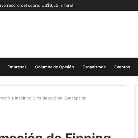
vo récord del cobre: US$6,55 la libra!
Empresas
Columna de Opinión
Organismos
Eventos
nning e Inspiring Girls debutó en Concepción