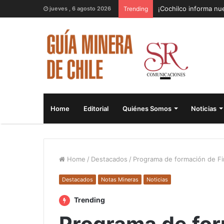
¡Cochilco informa nue
jueves , 6 agosto 2026
Trending
Home
Editorial
Quiénes Somos
Noticias
Home
/
Destacados
/
Programa de formación de Fi
Destacados
Notas Mineras
Noticias
Trending