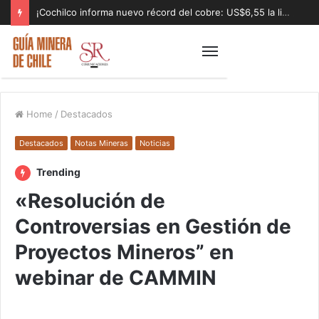
¡Cochilco informa nuevo récord del cobre: US$6,55 la libra!
Home
/
Destacados
Destacados
Notas Mineras
Noticias
Trending
«Resolución de
Controversias en Gestión de
Proyectos Mineros” en
webinar de CAMMIN