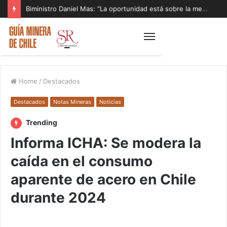
Biministro Daniel Mas: “La oportunidad está sobre la mesa y tenemos que aprovecharla”
Home
/
Destacados
Destacados
Notas Mineras
Noticias
Trending
Informa ICHA: Se modera la
caída en el consumo
aparente de acero en Chile
durante 2024