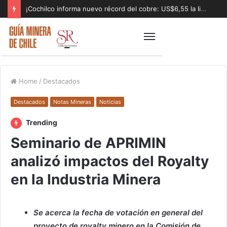
¡Cochilco informa nuevo récord del cobre: US$6,55 la libra!
Home
/
Destacados
Destacados
Notas Mineras
Noticias
Trending
Seminario de APRIMIN
analizó impactos del Royalty
en la Industria Minera
Se acerca la fecha de votación en general del
proyecto de royalty minero en la Comisión de