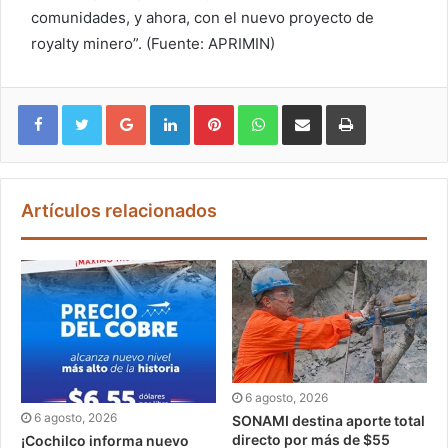
comunidades, y ahora, con el nuevo proyecto de
royalty minero”. (Fuente: APRIMIN)
Google+
LinkedIn
Pinterest
WhatsApp
Compartir vía email
Imprimir
Artículos relacionados
6 agosto, 2026
6 agosto, 2026
SONAMI destina aporte total
directo por más de $55
¡Cochilco informa nuevo