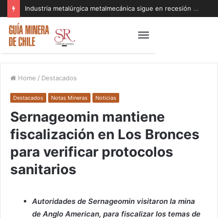
Industria metalúrgica metalmecánica sigue en recesión y acumula seis meses de caída pese al repunte de la economía
Home
/
Destacados
Destacados
Notas Mineras
Noticias
Sernageomin mantiene
fiscalización en Los Bronces
para verificar protocolos
sanitarios
Autoridades de Sernageomin visitaron la mina
de Anglo American, para fiscalizar los temas de