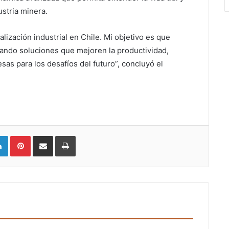
dustria minera.
lización industrial en Chile. Mi objetivo es que
sando soluciones que mejoren la productividad,
sas para los desafíos del futuro”, concluyó el
LinkedIn
Pinterest
Compartir vía email
Imprimir