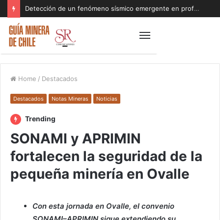
Detección de un fenómeno sísmico emergente en profundidad con riesgos diferentes a los conocidos paraliza Andes Norte
Home
/
Destacados
Destacados
Notas Mineras
Noticias
Trending
SONAMI y APRIMIN
fortalecen la seguridad de la
pequeña minería en Ovalle
Con esta jornada en Ovalle, el convenio
SONAMI–APRIMIN sigue extendiendo su