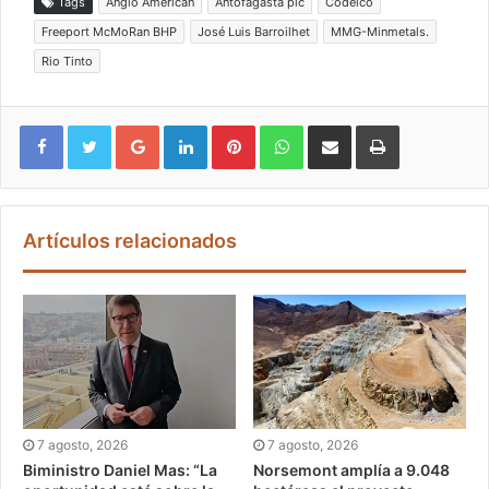
Tags
Anglo American
Antofagasta plc
Codelco
Freeport McMoRan BHP
José Luis Barroilhet
MMG-Minmetals.
Rio Tinto
Google+
LinkedIn
Pinterest
WhatsApp
Compartir vía email
Imprimir
Artículos relacionados
7 agosto, 2026
7 agosto, 2026
Biministro Daniel Mas: “La
Norsemont amplía a 9.048