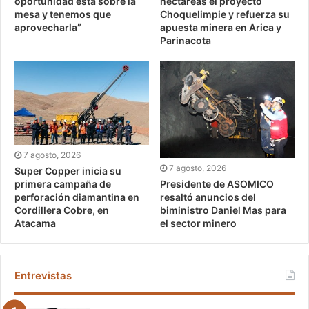
oportunidad está sobre la
hectáreas el proyecto
mesa y tenemos que
Choquelimpie y refuerza su
aprovecharla”
apuesta minera en Arica y
Parinacota
7 agosto, 2026
7 agosto, 2026
Super Copper inicia su
Presidente de ASOMICO
primera campaña de
resaltó anuncios del
perforación diamantina en
biministro Daniel Mas para
Cordillera Cobre, en
el sector minero
Atacama
Entrevistas