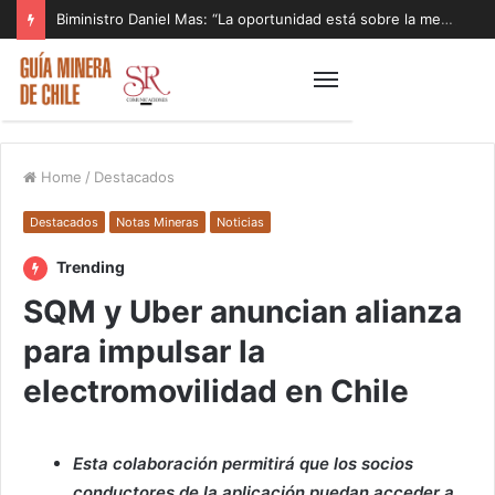
Biministro Daniel Mas: “La oportunidad está sobre la mesa y tenemos que aprovecharla”
Home
/
Destacados
Destacados
Notas Mineras
Noticias
Trending
SQM y Uber anuncian alianza
para impulsar la
electromovilidad en Chile
Esta colaboración permitirá que los socios
conductores de la aplicación puedan acceder a