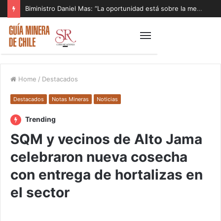
Biministro Daniel Mas: “La oportunidad está sobre la mesa y tenemos que aprovecharla”
Home
/
Destacados
Destacados
Notas Mineras
Noticias
Trending
SQM y vecinos de Alto Jama
celebraron nueva cosecha
con entrega de hortalizas en
el sector