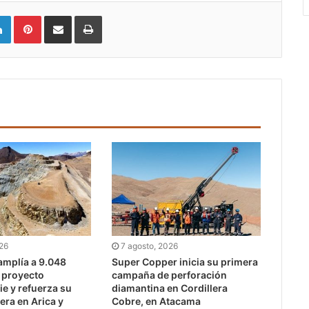
LinkedIn
Pinterest
Compartir vía email
Imprimir
026
7 agosto, 2026
mplía a 9.048
Super Copper inicia su primera
l proyecto
campaña de perforación
e y refuerza su
diamantina en Cordillera
era en Arica y
Cobre, en Atacama