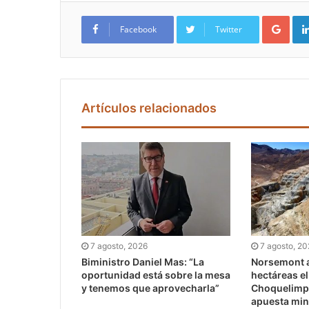
Google+
Facebook
Twitter
Artículos relacionados
7 agosto, 2026
7 agosto, 2
Biministro Daniel Mas: “La
Norsemont a
oportunidad está sobre la mesa
hectáreas e
y tenemos que aprovecharla”
Choquelimpi
apuesta min