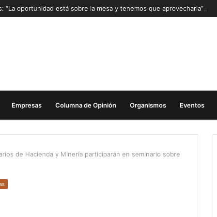
as: “La oportunidad está sobre la mesa y tenemos que aprovecharla”
Empresas
Columna de Opinión
Organismos
Eventos
rios de Hacienda y Minería participarán en seminario sobre
as