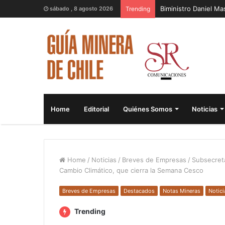
Biministro Daniel M
sábado , 8 agosto 2026
Trending
Home
Editorial
Quiénes Somos
Noticias
Home
/
Noticias
/
Breves de Empresas
/
Subsecreta
Cambio Climático, que cierra la Semana Cesco
Breves de Empresas
Destacados
Notas Mineras
Notici
Trending