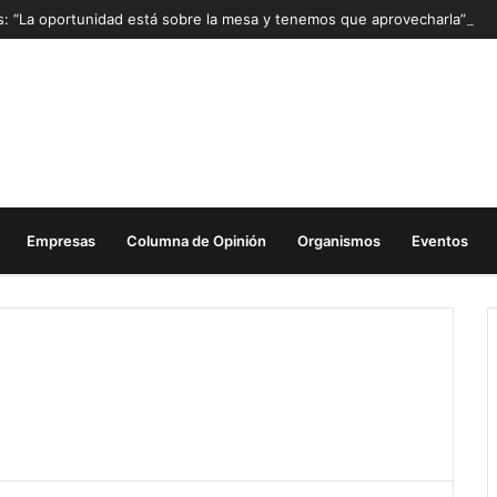
as: “La oportunidad está sobre la mesa y tenemos que aprovecharla”
Empresas
Columna de Opinión
Organismos
Eventos