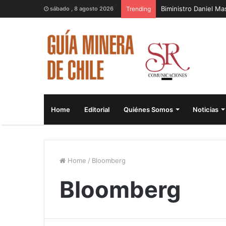
Biministro Daniel M
sábado , 8 agosto 2026
Trending
Home
Editorial
Quiénes Somos
Noticias
Home
/
Bloomberg
Bloomberg