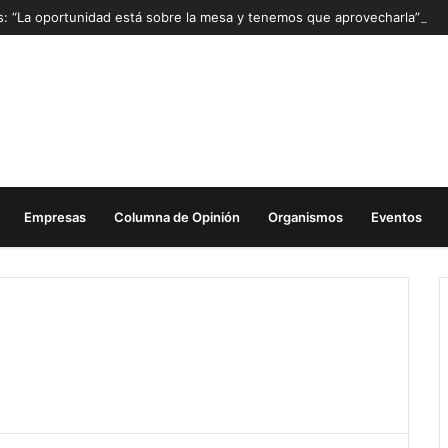
as: “La oportunidad está sobre la mesa y tenemos que aprovecharla”
Empresas
Columna de Opinión
Organismos
Eventos