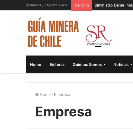
Biministro Daniel M
viernes , 7 agosto 2026
Trending
Home
Editorial
Quiénes Somos
Noticias
Home
/
Empresa
Empresa