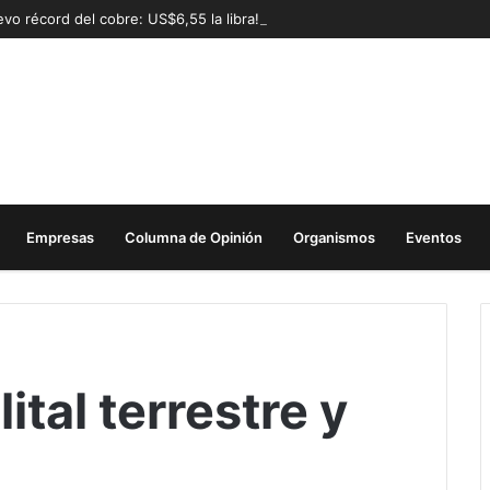
vo récord del cobre: US$6,55 la libra!
Empresas
Columna de Opinión
Organismos
Eventos
ital terrestre y