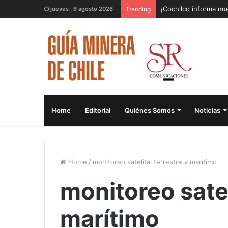
¡Cochilco informa nue
jueves , 6 agosto 2026
Trending
Home
Editorial
Quiénes Somos
Noticias
Home
/
monitoreo satelital terrestre y marítimo
monitoreo satel
marítimo