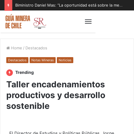
Biministro Daniel Mas: “La oportunidad está sobre la mesa y tenemos que aprovecharla”
Home
/
Destacados
Destacados
Notas Mineras
Noticias
Trending
Taller encadenamientos
productivos y desarrollo
sostenible
El Director de Estudios y Políticas Públicas, Jorge