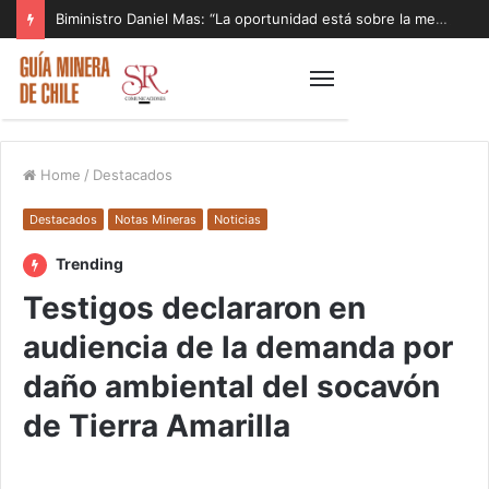
Biministro Daniel Mas: “La oportunidad está sobre la mesa y tenemos que aprovecharla”
Home
/
Destacados
Destacados
Notas Mineras
Noticias
Trending
Testigos declararon en
audiencia de la demanda por
daño ambiental del socavón
de Tierra Amarilla