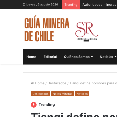
jueves , 6 agosto 2026
Trending
Home
Editorial
Quiénes Somos
Noticias
Home
/
Destacados
/
Tianqi define nombres para 
Destacados
Notas Mineras
Noticias
Trending