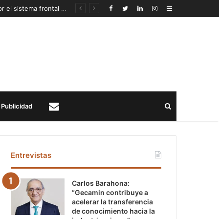
Autoridades mineras anuncian recursos extraordinarios para pequeños mineros afectados por el sistema frontal en Coquimbo y Atacama
Sidebar
Buscar
Publicidad
Contacto
Entrevistas
Carlos Barahona:
“Gecamin contribuye a
acelerar la transferencia
de conocimiento hacia la