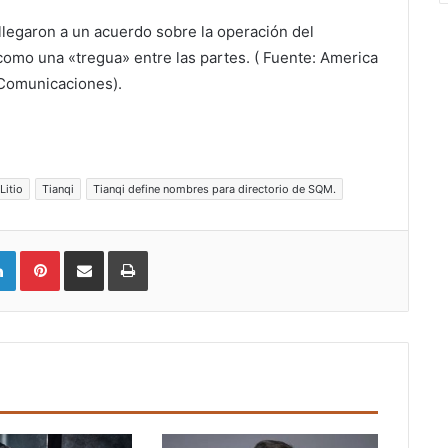
llegaron a un acuerdo sobre la operación del
 como una «tregua» entre las partes. ( Fuente: America
.Comunicaciones).
Litio
Tianqi
Tianqi define nombres para directorio de SQM.
LinkedIn
Pinterest
Compartir vía email
Imprimir