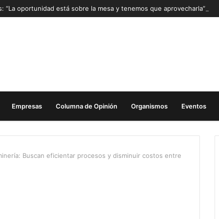
as: “La oportunidad está sobre la mesa y tenemos que aprovecharla”
Empresas
Columna de Opinión
Organismos
Eventos
minería: Buscan eficientar procesos y disminuir costos entre