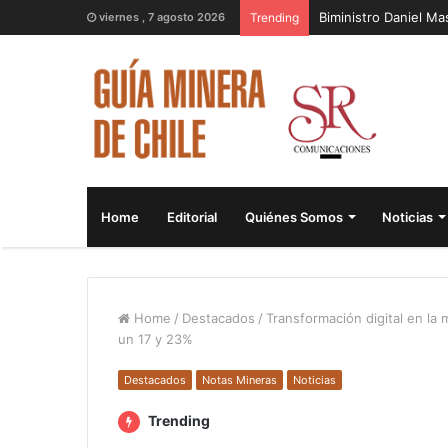
Biministro Daniel M
viernes , 7 agosto 2026
Trending
Home
Editorial
Quiénes Somos
Noticias
Home
/
Destacados
/
Transformación digital en la 
un 17 y 23%
Destacados
Notas Mineras
Noticias
Trending