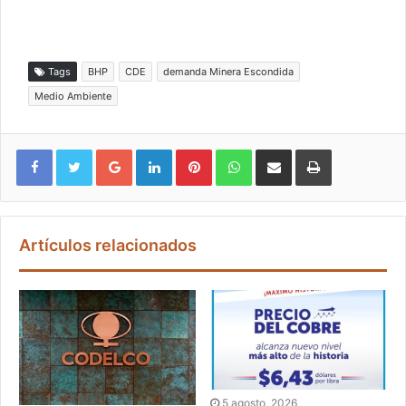
Tags
BHP
CDE
demanda Minera Escondida
Medio Ambiente
Google+
LinkedIn
Pinterest
WhatsApp
Compartir vía email
Imprimir
Artículos relacionados
5 agosto, 2026