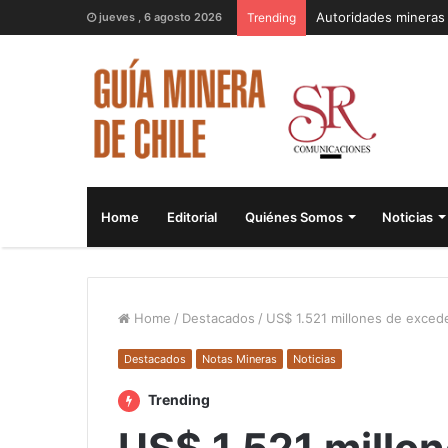
jueves , 6 agosto 2026
Trending
Home
Editorial
Quiénes Somos
Noticias
Home
/
Destacados
/
US$ 1.521 millones de exced
Destacados
Notas Mineras
Noticias
Trending