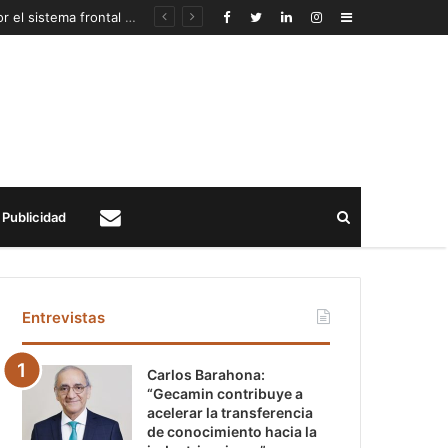
Autoridades mineras anuncian recursos extraordinarios para pequeños mineros afectados por el sistema frontal en Coquimbo y Atacama
Sidebar
Buscar
Publicidad
Contacto
Entrevistas
Carlos Barahona:
“Gecamin contribuye a
acelerar la transferencia
de conocimiento hacia la