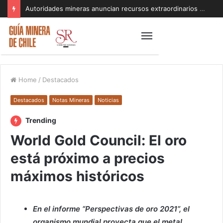
Autoridades mineras anuncian recursos extraordinarios para pequeños mineros afectados por el sistema frontal en Coquimbo y Atacama
Home
/
Destacados
Destacados
Notas Mineras
Noticias
Trending
World Gold Council: El oro
está próximo a precios
máximos históricos
En el informe “Perspectivas de oro 2021”, el
organismo mundial proyecta que el metal