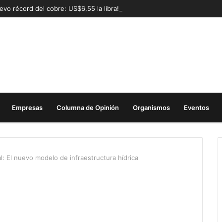
evo récord del cobre: US$6,55 la libra!
Empresas
Columna de Opinión
Organismos
Eventos
al: El nuevo modelo de infraestructura hídrica