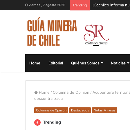
¡Cochilco informa nu
viernes , 7 agosto 2026
Trending
Home
Editorial
Quiénes Somos
Noticias
Home
/
Columna de Opinión
/
Acupuntura territori
descentralizada
Columna de Opinión
Destacados
Notas Mineras
Trending