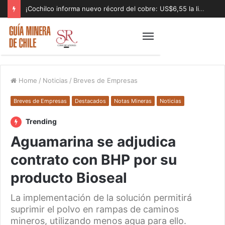
¡Cochilco informa nuevo récord del cobre: US$6,55 la libra!
Home
/
Noticias
/
Breves de Empresas
Breves de Empresas
Destacados
Notas Mineras
Noticias
Trending
Aguamarina se adjudica
contrato con BHP por su
producto Bioseal
La implementación de la solución permitirá
suprimir el polvo en rampas de caminos
mineros, utilizando menos agua para ello.