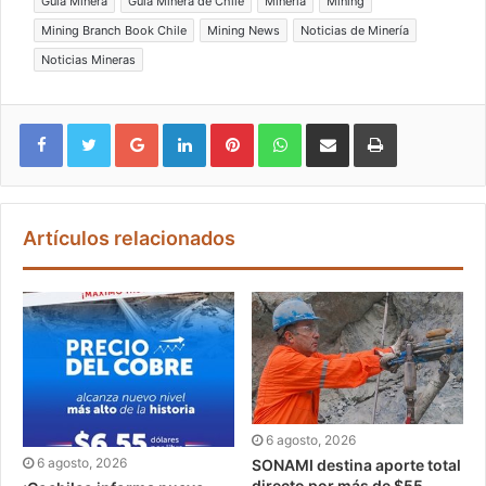
Guía Minera
Guía Minera de Chile
Minería
Mining
Mining Branch Book Chile
Mining News
Noticias de Minería
Noticias Mineras
Google+
LinkedIn
Pinterest
WhatsApp
Compartir vía email
Imprimir
Artículos relacionados
6 agosto, 2026
6 agosto, 2026
SONAMI destina aporte total
directo por más de $55