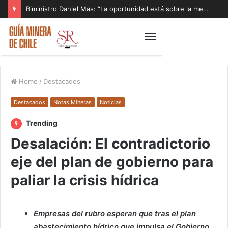
Biministro Daniel Mas: “La oportunidad está sobre la mesa y tenemos que aprovecharla”
Home
/
Destacados
Destacados
Notas Mineras
Noticias
Trending
Desalación: El contradictorio
eje del plan de gobierno para
paliar la crisis hídrica
Empresas del rubro esperan que tras el plan
abastecimiento hídrico que impulsa el Gobierno