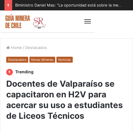
Biministro Daniel Mas: “La oportunidad está sobre la mesa y tenemos que aprovecharla”
Home
/
Destacados
Destacados
Notas Mineras
Noticias
Trending
Docentes de Valparaíso se
capacitaron en H2V para
acercar su uso a estudiantes
de Liceos Técnicos