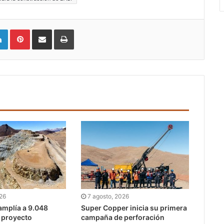
LinkedIn
Pinterest
Compartir vía email
Imprimir
026
7 agosto, 2026
mplía a 9.048
Super Copper inicia su primera
l proyecto
campaña de perforación