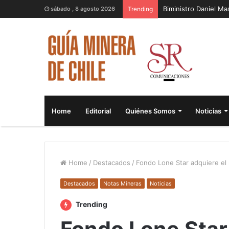
Biministro Daniel M
sábado , 8 agosto 2026
Trending
Home
Editorial
Quiénes Somos
Noticias
Home
/
Destacados
/
Fondo Lone Star adquiere el
Destacados
Notas Mineras
Noticias
Trending