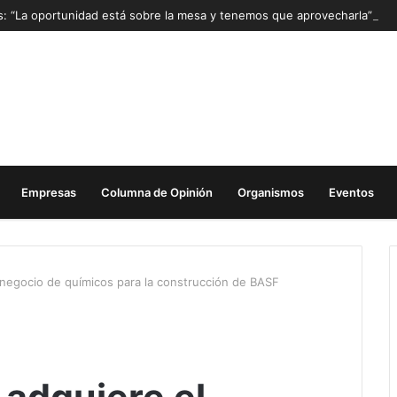
as: “La oportunidad está sobre la mesa y tenemos que aprovecharla”
Empresas
Columna de Opinión
Organismos
Eventos
 negocio de químicos para la construcción de BASF