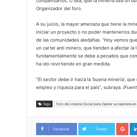
compensarlos. O sea, que la minería sea un bue
Organizador del foro.
A su juicio, la mayor amenaza que tiene la min
iniciar un proyecto o no poder mantenerlos dur
de las comunidades aledañas. “Hoy vemos que
un cartel anti minero, que tienden a afectar la l
fundamentalmente se debe a pecados que cometi
ha ido revirtiendo en gran medida.
“El sector debe ir hacia la ‘buena minería’, q
empleo y riqueza para el país”, subraya.
(Fuent
Tags
Foro de Licencia Social para Operar se realizará e
Google+
Facebook
Twitter