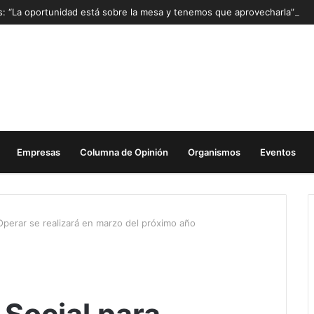
as: “La oportunidad está sobre la mesa y tenemos que aprovecharla”
Empresas
Columna de Opinión
Organismos
Eventos
 Operar se realizará en marzo del próximo año