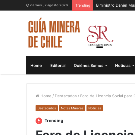
Biministro Daniel M
viernes , 7 agosto 2026
Trending
Home
Editorial
Quiénes Somos
Noticias
Home
/
Destacados
/
Foro de Licencia Social para
Destacados
Notas Mineras
Noticias
Trending