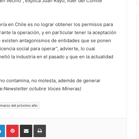
n vecino”, explica Juan Rayo, líder del Comité
ería en Chile es no lograr obtener los permisos para
ante la operación, y en particular tener la aceptación
 existen antagonismos de entidades que se ponen
icencia social para operar”, advierte, lo cual
ó la industria en el pasado y que en la actualidad
ue no contamina, no molesta, además de generar
e:Newsletter octubre Voces Mineras)
n marzo del próximo año
LinkedIn
Pinterest
Compartir vía email
Imprimir