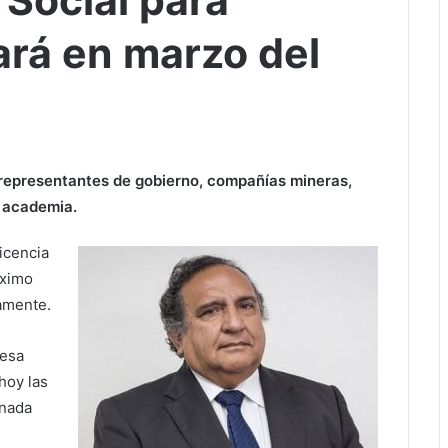
 Social para
ará en marzo del
 representantes de gobierno, compañías mineras,
a academia.
icencia
óximo
amente.
mesa
hoy las
rnada