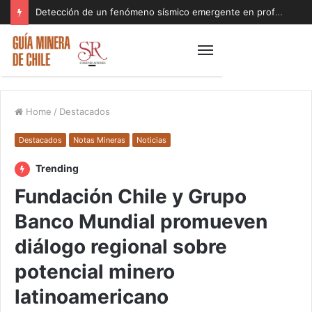
Detección de un fenómeno sísmico emergente en profundidad con riesgos diferentes a los conocidos paraliza Andes Norte
Home
/
Destacados
Destacados
Notas Mineras
Noticias
Trending
Fundación Chile y Grupo
Banco Mundial promueven
diálogo regional sobre
potencial minero
latinoamericano