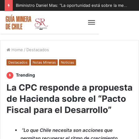
Biministro Daniel Mas: “La oportunidad está sobre la mesa y tenemos que aprovecharla”
Home
/
Destacados
Destacados
Notas Mineras
Noticias
Trending
La CPC responde a propuesta
de Hacienda sobre el “Pacto
Fiscal para el Desarrollo”
“Lo que Chile necesita son acciones que
permitan recuperar el ritmo de crecimiento,