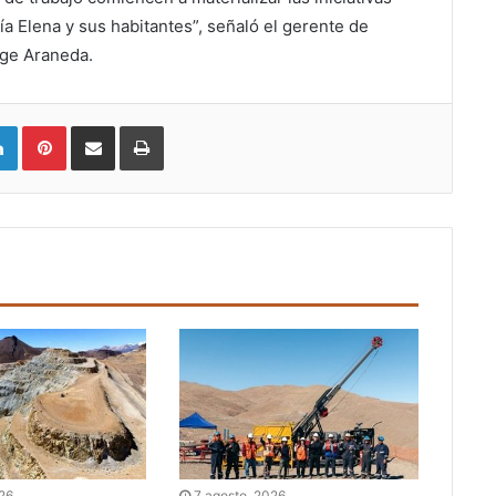
a Elena y sus habitantes”, señaló el gerente de
rge Araneda.
LinkedIn
Pinterest
Compartir vía email
Imprimir
026
7 agosto, 2026