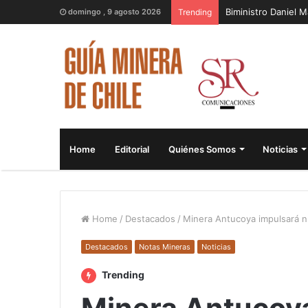
Biministro Daniel 
domingo , 9 agosto 2026
Trending
Home
Editorial
Quiénes Somos
Noticias
Home
/
Destacados
/
Minera Antucoya impulsará nue
Destacados
Notas Mineras
Noticias
Trending