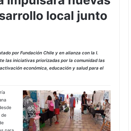
a impulsará nuevas
sarrollo local junto
tado por Fundación Chile y en alianza con la I.
e las iniciativas priorizadas por la comunidad las
activación económica, educación y salud para el
ría
ana
-desde
d de
de
es para