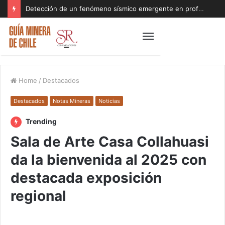
Detección de un fenómeno sísmico emergente en profundidad con riesgos diferentes a los conocidos paraliza Andes Norte
Home
/
Destacados
Destacados
Notas Mineras
Noticias
Trending
Sala de Arte Casa Collahuasi
da la bienvenida al 2025 con
destacada exposición
regional