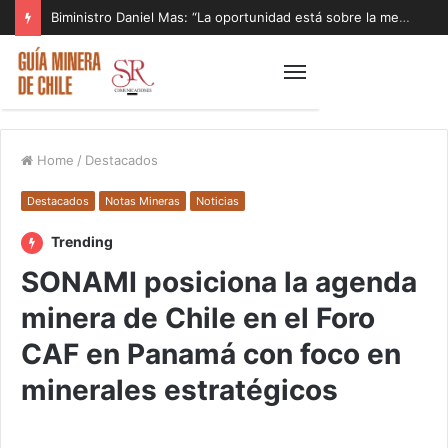
Biministro Daniel Mas: “La oportunidad está sobre la mesa y tenemos que aprovecharla”
Home
/
Destacados
Destacados
Notas Mineras
Noticias
Trending
SONAMI posiciona la agenda
minera de Chile en el Foro
CAF en Panamá con foco en
minerales estratégicos