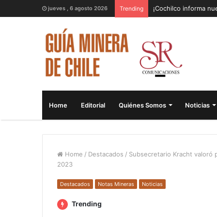
¡Cochilco informa nue
jueves , 6 agosto 2026
Trending
Home
Editorial
Quiénes Somos
Noticias
Home
/
Destacados
/
Subsecretario Kracht valoró
2023
Destacados
Notas Mineras
Noticias
Trending