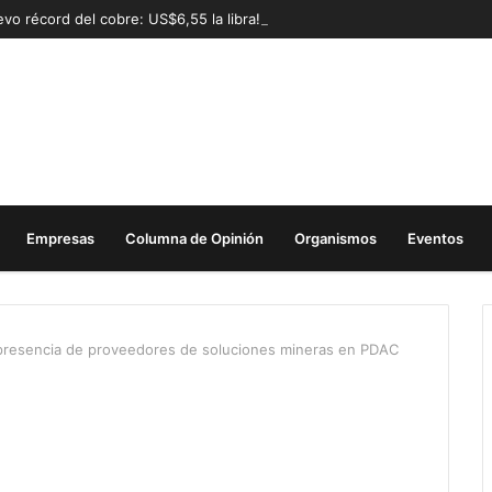
vo récord del cobre: US$6,55 la libra!
Empresas
Columna de Opinión
Organismos
Eventos
 presencia de proveedores de soluciones mineras en PDAC