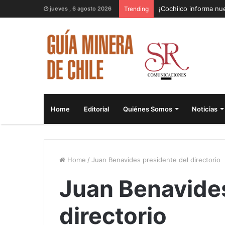
¡Cochilco informa nue
jueves , 6 agosto 2026
Trending
Home
Editorial
Quiénes Somos
Noticias
Home
/
Juan Benavides presidente del directorio
Juan Benavides
directorio