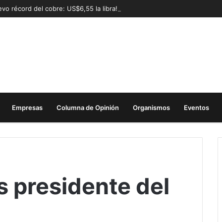
vo récord del cobre: US$6,55 la libra!
Empresas
Columna de Opinión
Organismos
Eventos
 presidente del