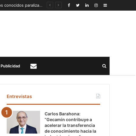
Detección de un fenómeno sísmico emergente en profundidad con riesgos diferentes a los conocidos paraliza Andes Norte
Sidebar
Buscar
Publicidad
Contacto
Entrevistas
Carlos Barahona:
“Gecamin contribuye a
acelerar la transferencia
de conocimiento hacia la