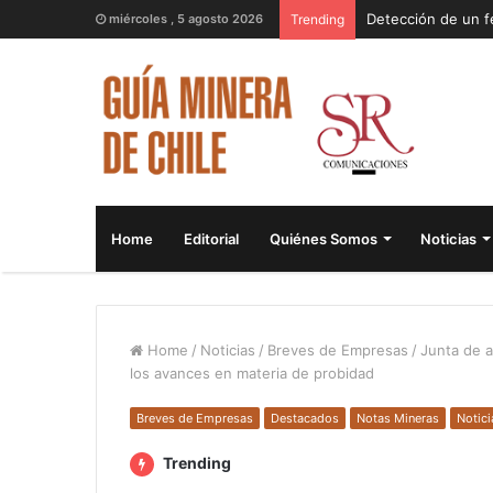
miércoles , 5 agosto 2026
Trending
Home
Editorial
Quiénes Somos
Noticias
Home
/
Noticias
/
Breves de Empresas
/
Junta de a
los avances en materia de probidad
Breves de Empresas
Destacados
Notas Mineras
Notici
Trending