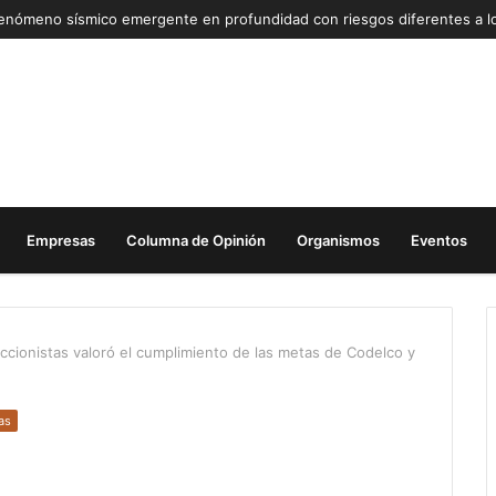
Empresas
Columna de Opinión
Organismos
Eventos
ccionistas valoró el cumplimiento de las metas de Codelco y
as