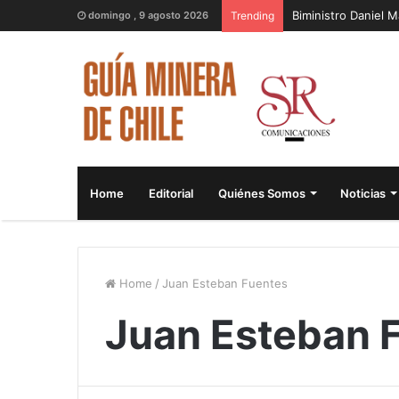
Biministro Daniel 
domingo , 9 agosto 2026
Trending
Home
Editorial
Quiénes Somos
Noticias
Home
/
Juan Esteban Fuentes
Juan Esteban 