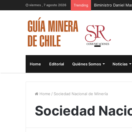
Biministro Daniel M
viernes , 7 agosto 2026
Trending
Home
Editorial
Quiénes Somos
Noticias
Home
/
Sociedad Nacional de Minería
Sociedad Nacio