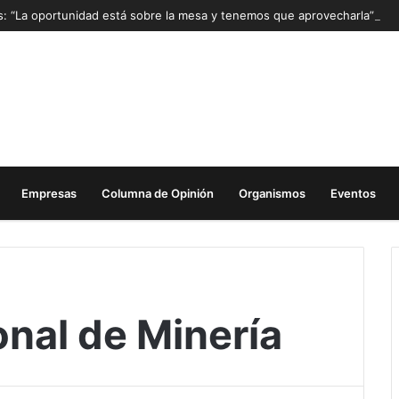
as: “La oportunidad está sobre la mesa y tenemos que aprovecharla”
Empresas
Columna de Opinión
Organismos
Eventos
nal de Minería