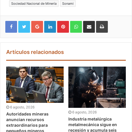
Sociedad Nacional de Minería
Sonami
Google+
LinkedIn
Pinterest
WhatsApp
Compartir vía email
Imprimir
Artículos relacionados
6 agosto, 2026
6 agosto, 2026
Autoridades mineras
Industria metalúrgica
anuncian recursos
metalmecánica sigue en
extraordinarios para
recesión y acumula seis
pequeños mineros