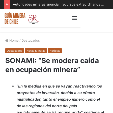
Autoridades mineras anuncian recursos extraordinarios para pequeños mineros afectados por el sistema frontal en Coquimbo y Atacama
Home
/
Destacados
Destacados
Notas Mineras
Noticias
SONAMI: “Se modera caída
en ocupación minera”
“En la medida en que se vayan reactivando los
proyectos de inversión, debido a su efecto
multiplicador, tanto el empleo minero como el
de las regiones del norte del país
paulatinamente se irá recuperando”, sostiene el