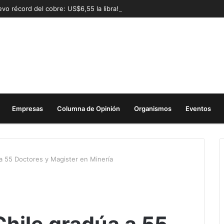
vo récord del cobre: US$6,55 la libra!
Empresas
Columna de Opinión
Organismos
Eventos
a 55 Doctores y Magister en Minería