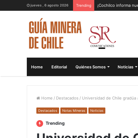
¡Cochilco informa nue
jueves , 6 agosto 2026
Trending
Home
Editorial
Quiénes Somos
Noticias
Home
/
Destacados
/
Universidad de Chile gradúa 
Destacados
Notas Mineras
Noticias
Trending