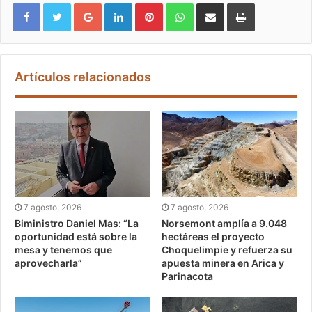
Google+
LinkedIn
Pinterest
WhatsApp
Compartir vía email
Imprimir
Artículos relacionados
7 agosto, 2026
7 agosto, 2026
Biministro Daniel Mas: “La
Norsemont amplía a 9.048
oportunidad está sobre la
hectáreas el proyecto
mesa y tenemos que
Choquelimpie y refuerza su
aprovecharla”
apuesta minera en Arica y
Parinacota