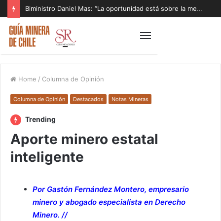
Biministro Daniel Mas: “La oportunidad está sobre la mesa y tenemos que aprovecharla”
Home
/
Columna de Opinión
Columna de Opinión
Destacados
Notas Mineras
Trending
Aporte minero estatal
inteligente
Por Gastón Fernández Montero, empresario
minero y abogado especialista en Derecho
Minero. //