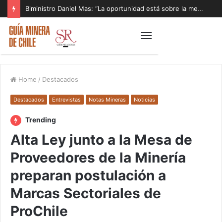
Biministro Daniel Mas: “La oportunidad está sobre la mesa y tenemos que aprovecharla”
Home
/
Destacados
Destacados
Entrevistas
Notas Mineras
Noticias
Trending
Alta Ley junto a la Mesa de
Proveedores de la Minería
preparan postulación a
Marcas Sectoriales de
ProChile