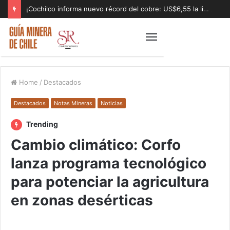
¡Cochilco informa nuevo récord del cobre: US$6,55 la libra!
Home
/
Destacados
Destacados
Notas Mineras
Noticias
Trending
Cambio climático: Corfo
lanza programa tecnológico
para potenciar la agricultura
en zonas desérticas