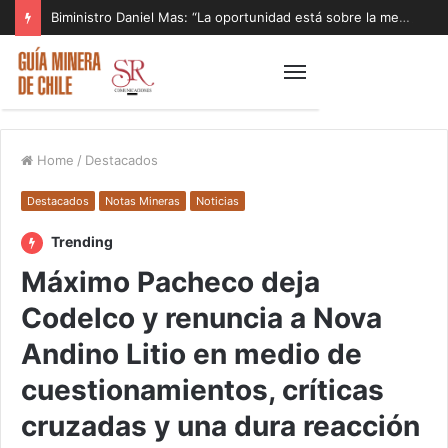
Biministro Daniel Mas: “La oportunidad está sobre la mesa y tenemos que aprovecharla”
Home
/
Destacados
Destacados
Notas Mineras
Noticias
Trending
Máximo Pacheco deja
Codelco y renuncia a Nova
Andino Litio en medio de
cuestionamientos, críticas
cruzadas y una dura reacción