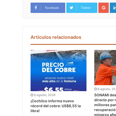
Google+
Facebook
Twitter
Artículos relacionados
6 agosto, 2
SONAMI dest
6 agosto, 2026
directo por
¡Cochilco informa nuevo
millones pa
récord del cobre: US$6,55 la
recuperaci
libra!
mineros afe