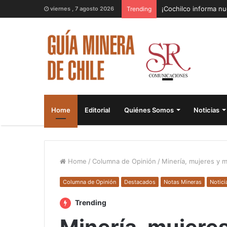
¡Cochilco informa nu
viernes , 7 agosto 2026
Trending
Home
Editorial
Quiénes Somos
Noticias
Home
/
Columna de Opinión
/
Minería, mujeres y 
Columna de Opinión
Destacados
Notas Mineras
Notici
Trending