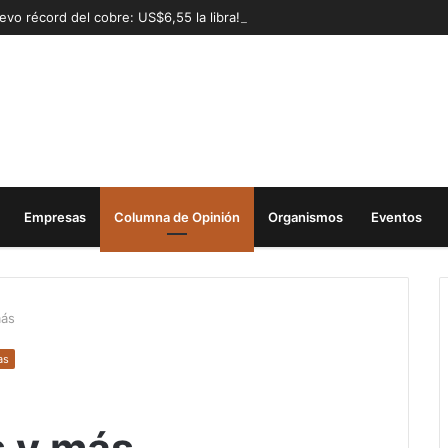
evo récord del cobre: US$6,55 la libra!
Empresas
Columna de Opinión
Organismos
Eventos
más
as