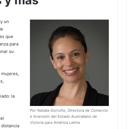
s y más
 y un
de
des que
anza para
onar su
 mujeres,
s,
iado: la
Por Natalia Gorroño, Directora de Comercio
e Inversión del Estado Australiano de
el
Victoria para América Latina
 distancia