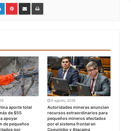
LinkedIn
Pinterest
Compartir vía email
Imprimir
026
6 agosto, 2026
ina aporte total
Autoridades mineras anuncian
 más de $55
recursos extraordinarios para
ra apoyar
pequeños mineros afectados
ón de pequeños
por el sistema frontal en
ctados por
Coquimbo y Atacama