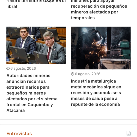
millones para apoyar
récord del cobre: US$6,55 la
recuperación de pequeños
libra!
mineros afectados por
temporales
6 agosto, 2026
6 agosto, 2026
Autoridades mineras
Industria metalúrgica
anuncian recursos
metalmecánica sigue en
extraordinarios para
recesión y acumula seis
pequeños mineros
meses de caída pese al
afectados por el sistema
repunte de la economía
frontal en Coquimbo y
Atacama
Entrevistas