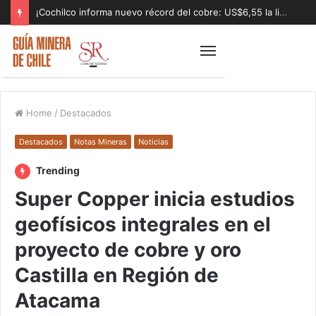
¡Cochilco informa nuevo récord del cobre: US$6,55 la libra!
Home
/
Destacados
Destacados
Notas Mineras
Noticias
Trending
Super Copper inicia estudios
geofísicos integrales en el
proyecto de cobre y oro
Castilla en Región de
Atacama